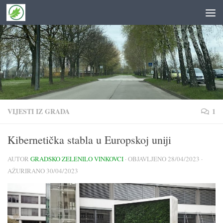
Skip to content
VIJESTI IZ GRADA
1
Kibernetička stabla u Europskoj uniji
AUTOR
GRADSKO ZELENILO VINKOVCI
· OBJAVLJENO
28/04/2023
·
AŽURIRANO
30/04/2023