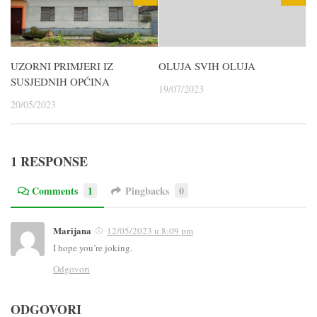
UZORNI PRIMJERI IZ
OLUJA SVIH OLUJA
SUSJEDNIH OPĆINA
19/07/2023
20/05/2023
1 RESPONSE
Comments
1
Pingbacks
0
Marijana
12/05/2023 u 8:09 pm
I hope you’re joking.
Odgovori
ODGOVORI