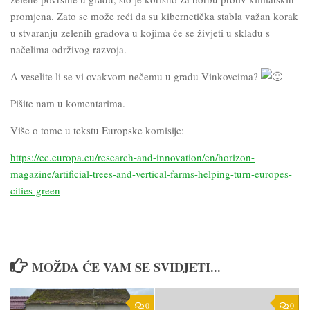
promjena. Zato se može reći da su kibernetička stabla važan korak
u stvaranju zelenih gradova u kojima će se živjeti u skladu s
načelima održivog razvoja.
A veselite li se vi ovakvom nečemu u gradu Vinkovcima?
Pišite nam u komentarima.
Više o tome u tekstu Europske komisije:
https://ec.europa.eu/research-and-innovation/en/horizon-
magazine/artificial-trees-and-vertical-farms-helping-turn-europes-
cities-green
MOŽDA ĆE VAM SE SVIDJETI...
0
0