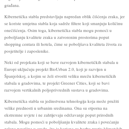
građana.
Kibernetička stabla predstavljaju napredan oblik čišćenja zraka, jer
se koriste umjetna stabla koja sadrže filtere koji smanjuju količinu
onečišćenja. Osim toga, kibernetička stabla mogu pomoći u
poboljšanju kvalitete zraka u zatvorenim prostorima poput
shopping centara ili hotela, čime se poboljšava kvaliteta života za
posjetitelje i zaposlenike.
Neki od projekata koji se bave razvojem kibernetičkih stabala u
Europi uključuju projekt BioUrban 2.0, koji je razvijen u
Španjolskoj, a kojim se želi stvoriti veliku mrežu kibernetičkih
stabala u gradovima, te projekt Greener Cities, koji se bavi
razvojem vertikalnih poljoprivrednih sustava u gradovima.
Kibernetička stabla su jedinstvena tehnologija koja može pružiti
velike prednosti u urbanim sredinama. Ona su otporna na
ekstremne uvjete i ne zahtijevaju održavanje poput prirodnih
stabala. Mogu pomoći u poboljšanju kvalitete zraka i povećanju
zelene površine u gradu, što je korisno za borbu protiv klimatskih