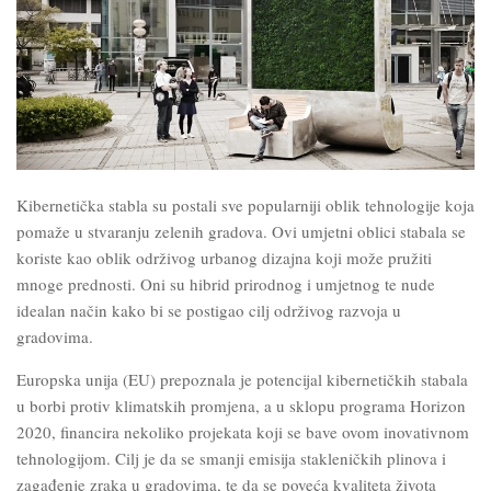
Kibernetička stabla su postali sve popularniji oblik tehnologije koja
pomaže u stvaranju zelenih gradova. Ovi umjetni oblici stabala se
koriste kao oblik održivog urbanog dizajna koji može pružiti
mnoge prednosti. Oni su hibrid prirodnog i umjetnog te nude
idealan način kako bi se postigao cilj održivog razvoja u
gradovima.
Europska unija (EU) prepoznala je potencijal kibernetičkih stabala
u borbi protiv klimatskih promjena, a u sklopu programa Horizon
2020, financira nekoliko
projekata koji se bave ovom inovativnom
tehnologijom. Cilj je da se smanji emisija stakleničkih plinova i
zagađenje zraka u gradovima, te da se poveća kvaliteta života