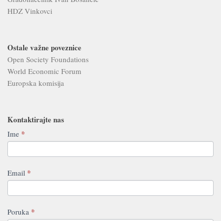
HDZ Vinkovci
Ostale važne poveznice
Open Society Foundations
World Economic Forum
Europska komisija
Kontaktirajte nas
Contact
*
Ime
If
Us
you
are
human,
*
Email
leave
this
field
*
Poruka
blank.