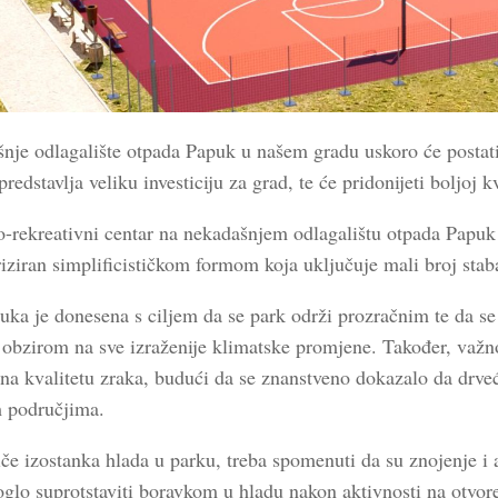
nje odlagalište otpada Papuk u našem gradu uskoro će postati 
predstavlja veliku investiciju za grad, te će pridonijeti boljoj k
o-rekreativni centar na nekadašnjem odlagalištu otpada Papuk p
iziran simplificističkom formom koja uključuje mali broj stab
uka je donesena s ciljem da se park održi
prozračnim te da se 
 obzirom na sve izraženije klimatske promjene. Također, važno
 na kvalitetu zraka, budući da se znanstveno dokazalo da drveć
 područjima.
iče izostanka hlada u parku, treba spomenuti da su znojenje i 
oglo suprotstaviti boravkom u hladu nakon aktivnosti na otvor