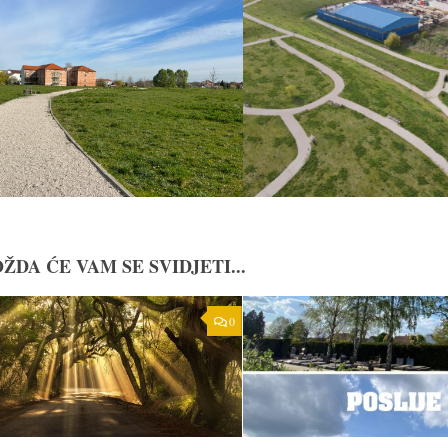
ŽDA ĆE VAM SE SVIDJETI...
0