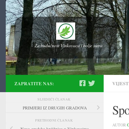
Skip to content
Za budućnost Vinkovaca i bolje sutra
ZAPRATITE NAS:
VIJEST
SLJEDEĆI ČLANAK
Spo
PRIMJERI IZ DRUGIH GRADOVA
PRETHODNI ČLANAK
AUTOR
Nova gradska knjižnica u Vinkovcima