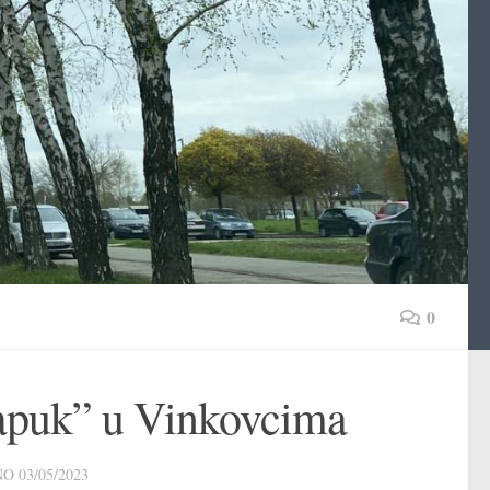
0
Papuk” u Vinkovcima
NO
03/05/2023