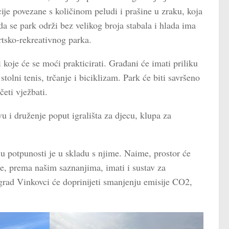
ije povezane s količinom peludi i prašine u zraku, koja
a se park održi bez velikog broja stabala i hlada ima
rtsko-rekreativnog parka.
 koje će se moći prakticirati. Građani će imati priliku
tolni tenis, trčanje i biciklizam. Park će biti savršeno
četi vježbati.
vu i druženje poput igrališta za djecu, klupa za
 u potpunosti je u skladu s njime. Naime, prostor će
e, prema našim saznanjima, imati i sustav za
, grad Vinkovci će doprinijeti smanjenju emisije CO2,