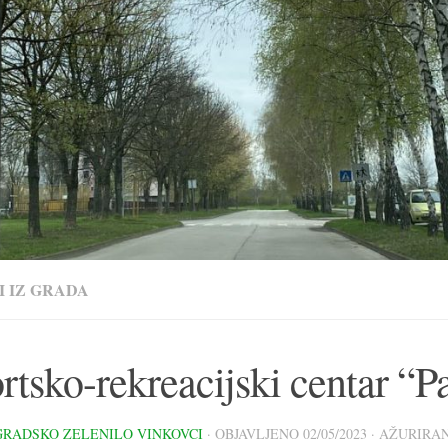
I IZ GRADA
rtsko-rekreacijski centar “
GRADSKO ZELENILO VINKOVCI
· OBJAVLJENO
02/05/2023
· AŽURIRA