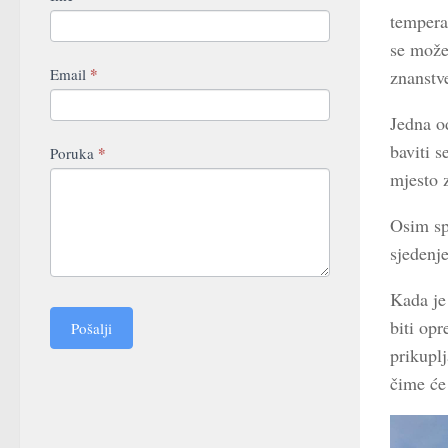
Us
temperat
you
are
se može
human,
*
Email
znanstve
leave
this
Jedna od
field
baviti s
*
Poruka
blank.
mjesto z
Osim spo
sjedenje
Kada je 
biti op
Pošalji
prikuplj
čime će 