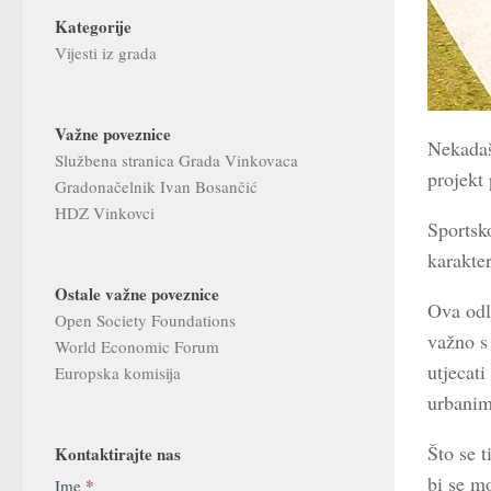
Kategorije
Vijesti iz grada
Važne poveznice
Nekadaš
Službena stranica Grada Vinkovaca
projekt 
Gradonačelnik Ivan Bosančić
HDZ Vinkovci
Sportsk
karakter
Ostale važne poveznice
Ova odl
Open Society Foundations
važno s
World Economic Forum
utjecati
Europska komisija
urbanim
Što se t
Kontaktirajte nas
bi se m
Contact
*
Ime
If