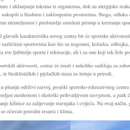
ure i uklanjanju toksina iz organizma, dok su alergijske reakc
 nakupiti u hladnim i zaklonjenim prostorima. Stoga, odluka d
nu utemeljenost i predstavlja smisleni pristup u kreiranju spo
 glavnih karakteristika novog centra bit će sportske aktivnosti
e različitim sportovima kao što su nogomet, košarka, odbojka, s
a sve ljubitelje sporta i rekreacije, ali i za one koji tek žele po
rtskih aktivnosti, centar će imati i nekoliko sadržaja za zaba
, te biciklističkih i pješačkih staza za šetnju u prirodi.
u pitanju održivi razvoj, projekt sportsko-rekreativnog centra
remljen modernom i ekološki prihvatljivom rasvjetom, a park ć
anje kišnice za zalijevanje travnjaka i cvijeća. Na ovaj način
se očuvati prirodni resursi i klima.