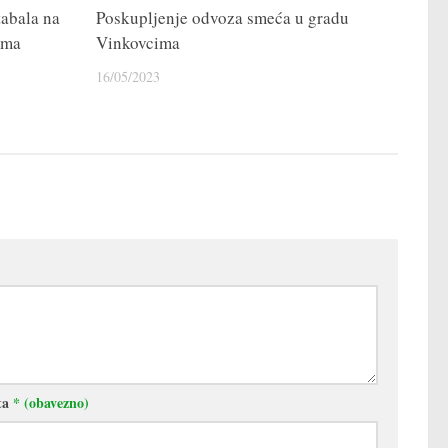
tabala na
Poskupljenje odvoza smeća u gradu
ima
Vinkovcima
16/05/2023
ta
* (obavezno)