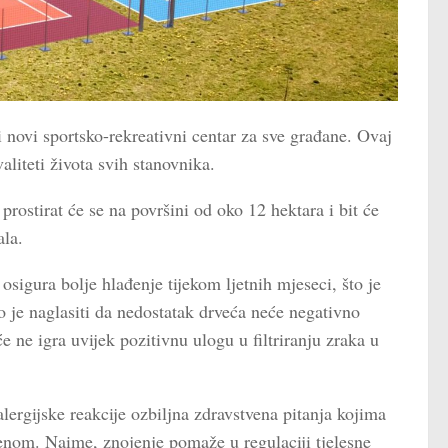
novi sportsko-rekreativni centar za sve građane. Ovaj
valiteti života svih stanovnika.
rostirat će se na površini od oko 12 hektara i bit će
ala.
osigura bolje hlađenje tijekom ljetnih mjeseci, što je
 je naglasiti da nedostatak drveća neće negativno
e ne igra uvijek pozitivnu ulogu u filtriranju zraka u
alergijske reakcije ozbiljna zdravstvena pitanja kojima
enom. Naime, znojenje pomaže u regulaciji tjelesne