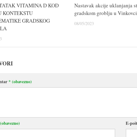
TATAK VITAMINA D KOD
Nastavak akcije uklanjanja s
 U KONTEKSTU
gradskom groblju u Vinkovc
EMATIKE GRADSKOG
08/05/2023
ILA
3
VORI
ntar
* (obavezno)
 (obavezno)
E-poš