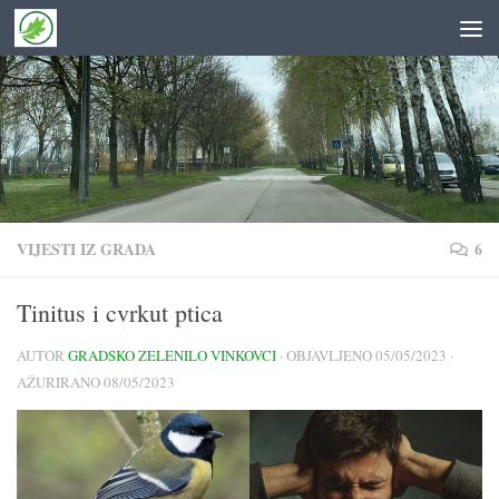
Skip to content
VIJESTI IZ GRADA
6
Tinitus i cvrkut ptica
AUTOR
GRADSKO ZELENILO VINKOVCI
· OBJAVLJENO
05/05/2023
·
AŽURIRANO
08/05/2023