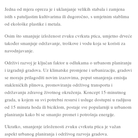
Jedna od mjera opreza je i uklanjanje velikih stabala i zamjena
istih s patuljastim kultivarima ili dugoročno, s umjetnim stablima
od ekološke plastike i metala.
Osim što smanjuje izloženost zvuku cvrkuta ptica, umjetno drveće
također smanjuje održavanje, troškove i vodu koja se koristi za
navodnjavanje.
Održivi razvoj je ključan faktor u odlukama o urbanom planiranju
i izgradnji gradova. Uz klimatske promjene i urbanizaciju, gradovi
se moraju prilagoditi novim izazovima, poput smanjenja emisija
stakleničkih plinova, promoviranju održivog transporta i
održavanju zdravog životnog okruženja. Koncept 15-minutnog
grada, u kojem su svi potrebni resursi i usluge dostupni u radijusu
od 15 minuta hoda ili biciklom, postaje sve popularniji u urbanom
planiranju kako bi se smanjio promet i potrošnja energije.
Ukratko, smanjenje izloženosti zvuku cvrkuta ptica je važan
aspekt urbanog planiranja i održivog razvoja gradova.