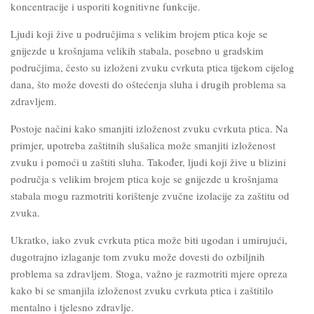
koncentracije i usporiti kognitivne funkcije.
Ljudi koji žive u područjima s velikim brojem ptica koje se
gnijezde u krošnjama velikih stabala, posebno u gradskim
područjima, često su izloženi zvuku cvrkuta ptica tijekom cijelog
dana, što može dovesti do oštećenja sluha i drugih problema sa
zdravljem.
Postoje načini kako smanjiti izloženost zvuku cvrkuta ptica. Na
primjer, upotreba zaštitnih slušalica može smanjiti izloženost
zvuku i pomoći u zaštiti sluha. Također, ljudi koji žive u blizini
područja s velikim brojem ptica koje se gnijezde u krošnjama
stabala mogu razmotriti korištenje zvučne izolacije za zaštitu od
zvuka.
Ukratko, iako zvuk cvrkuta ptica može biti ugodan i umirujući,
dugotrajno izlaganje tom zvuku može dovesti do ozbiljnih
problema sa zdravljem. Stoga, važno je razmotriti mjere opreza
kako bi se smanjila izloženost zvuku cvrkuta ptica i zaštitilo
mentalno i tjelesno zdravlje.