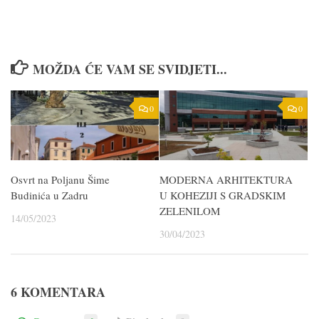
MOŽDA ĆE VAM SE SVIDJETI...
0
0
Osvrt na Poljanu Šime
MODERNA ARHITEKTURA
Budinića u Zadru
U KOHEZIJI S GRADSKIM
ZELENILOM
14/05/2023
30/04/2023
6 KOMENTARA