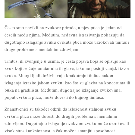
Često smo navikli na zvukove prirode, a pjev ptica je jedan od
češćih među njima. Međutim, nedavna istraživanja pokazuju da
dugotrajno izlaganje zvuku cvrkuta ptica može uzrokovati tinitus i
druge probleme s mentalnim zdravljem.
Tinitus, ili zvonjenje u ušima, je česta pojava koja se opisuje kao
zvuk koji se čuje unutar uha ili glave, iako ne postoji vanjski izvor
zvuka. Mnogi ljudi doživljavaju kratkotrajni tinitus nakon
izlaganja izrazito jakom zvuku, kao što su glazba na
koncertima ili
buka na gradilištu. Međutim, dugotrajno izlaganje zvukovima,
poput cvrkuta ptica, može dovesti do trajnog tinitusa.
Znanstvenici su također otkrili da izloženost stalnom zvuku
cvrkuta ptica može dovesti do drugih problema s mentalnim
zdravljem. Dugotrajno izlaganje ovakvom zvuku može uzrokovati
visok stres i anksioznost, a čak može i smanjiti sposobnost