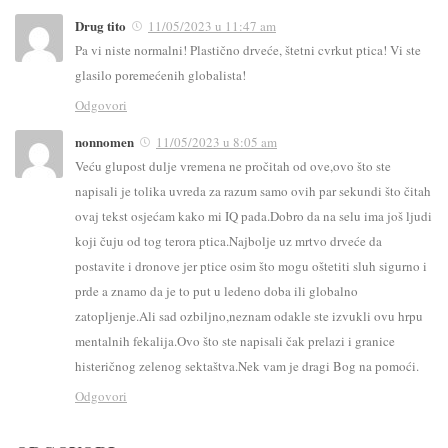
Drug tito
11/05/2023 u 11:47 am
Pa vi niste normalni! Plastično drveće, štetni cvrkut ptica! Vi ste
glasilo poremećenih globalista!
Odgovori
nonnomen
11/05/2023 u 8:05 am
Veću glupost dulje vremena ne pročitah od ove,ovo što ste
napisali je tolika uvreda za razum samo ovih par sekundi što čitah
ovaj tekst osjećam kako mi IQ pada.Dobro da na selu ima još ljudi
koji čuju od tog terora ptica.Najbolje uz mrtvo drveće da
postavite i dronove jer ptice osim što mogu oštetiti sluh sigurno i
prde a znamo da je to put u ledeno doba ili globalno
zatopljenje.Ali sad ozbiljno,neznam odakle ste izvukli ovu hrpu
mentalnih fekalija.Ovo što ste napisali čak prelazi i granice
histeričnog zelenog sektaštva.Nek vam je dragi Bog na pomoći.
Odgovori