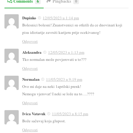
Comments
6
Pingbacks
0
Dupinko
12/05/2023 u 1:14 pm
Bolesnici bolesni! Znanstvenici su otkrili da ce dnovinari koji
pisu idiotarije zavrsiti karijeru prije ocekivanog!
Odgovori
Aleksandra
12/05/2023 u 1:13 pm
Tko normalan može povjerovati u to???
Odgovori
Normalan
11/05/2023 u 9:19 pm
Ovo mi daje na neki 1aprilski prenk!
Nemogu vjerovat! I neki se lože na to….????
Odgovori
Ivica Vatavuk
11/05/2023 u 8:15 pm
Bože sačuvaj koja glupost.
Odgovori