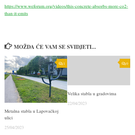
https://www.weforum.org/videos/this-concrete-absorbs-more-co2-
than-it-emits
MOŽDA ĆE VAM SE SVIDJETI...
1
0
Velika stabla u gradovima
22/04/2023
Metalna stabla u Lapovačkoj
ulici
25/04/2023