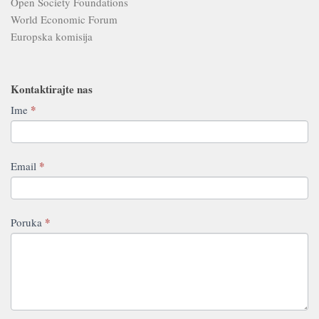
Open Society Foundations
World Economic Forum
Europska komisija
Kontaktirajte nas
Contact
*
Ime
If
Us
you
are
human,
*
Email
leave
this
field
*
Poruka
blank.