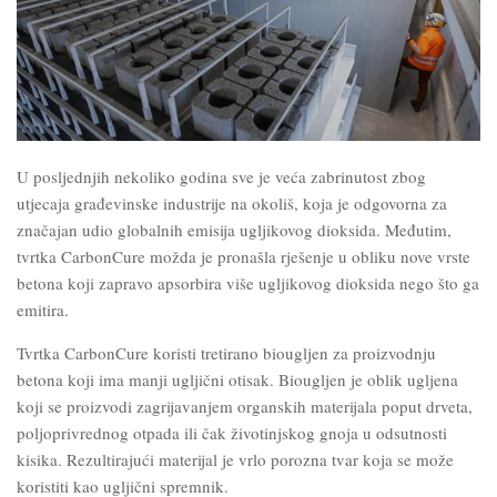
U posljednjih nekoliko godina sve je veća zabrinutost zbog
utjecaja građevinske industrije na okoliš, koja je odgovorna za
značajan udio globalnih emisija ugljikovog dioksida. Međutim,
tvrtka CarbonCure možda je pronašla rješenje u obliku nove vrste
betona koji zapravo apsorbira više ugljikovog dioksida nego što ga
emitira.
Tvrtka CarbonCure koristi tretirano biougljen za proizvodnju
betona koji ima manji ugljični otisak. Biougljen je oblik ugljena
koji se proizvodi
zagrijavanjem organskih materijala poput drveta,
poljoprivrednog otpada ili čak životinjskog gnoja u odsutnosti
kisika. Rezultirajući materijal je vrlo porozna tvar koja se može
koristiti kao ugljični spremnik.