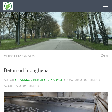
Skip to content
VIJESTI IZ GRADA
0
Beton od biougljena
AUTOR
GRADSKO ZELENILO VINKOVCI
· OBJAVLJENO
07/05/2023
·
AŽURIRANO
08/05/2023