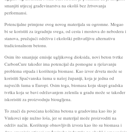
smanjiti utjecaj građevinarstva na okoliš bez žrtvovanja
performansi.
Potencijalne primjene ovog novog materijala su ogromne. Mogao
bi se koristiti za izgradnju svega, od cesta i mostova do nebodera i
stanova, pružajući održivu i ekološki prihvatljivu alternativu
tradicionalnom betonu.
Osim što smanjuje emisije ugljikovog dioksida, novi beton tvrtke
CarbonCure također ima potencijal da pomogne u rješavanju
problema otpada i korištenja biomase. Kao izvor drveta može se
koristiti Spačvanska šuma u našoj županiji, koja je jedna od
najvećih šuma u Europi. Osim toga, biomasa koju skupi gradska
tvrtka koja se bavi održavanjem zelenila u gradu može se također
iskoristiti za proizvodnju biougljena.
To znači da povećana količina betona u gradovima kao što je
Vinkovci nije nužno loša, jer se materijal može proizvoditi na
održiv način. Korištenje obnovljivih izvora kao što su biomasa i