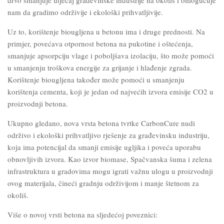
drvo smanjuje utjecaj građevinske industrije na okoliš i omogućuje
nam da gradimo održivije i ekološki prihvatljivije.
Uz to, korištenje biougljena u betonu ima i druge prednosti. Na
primjer, povećava otpornost betona na pukotine i oštećenja,
smanjuje apsorpciju vlage i poboljšava izolaciju, što može pomoći
u smanjenju troškova energije za grijanje i hlađenje zgrada.
Korištenje biougljena također može pomoći u smanjenju
korištenja cementa, koji je jedan od najvećih izvora emisije CO2 u
proizvodnji betona.
Ukupno gledano, nova vrsta betona tvrtke CarbonCure nudi
održivo i ekološki prihvatljivo rješenje za građevinsku industriju,
koja ima potencijal da smanji emisije ugljika i poveća uporabu
obnovljivih izvora. Kao izvor biomase, Spačvanska šuma i zelena
infrastruktura u gradovima mogu igrati važnu ulogu u proizvodnji
ovog materijala, čineći gradnju održivijom i manje štetnom za
okoliš.
Više o novoj vrsti betona na sljedećoj poveznici: