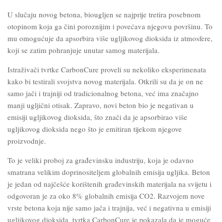
U slučaju novog betona, biougljen se najprije tretira posebnom
otopinom koja ga čini poroznijim i povećava njegovu površinu. To
mu omogućuje da apsorbira više ugljikovog dioksida iz atmosfere,
koji se zatim pohranjuje unutar samog materijala.
Istraživači tvrtke CarbonCure proveli su nekoliko eksperimenata
kako bi testirali svojstva novog materijala. Otkrili su da je on ne
samo jači i trajniji od tradicionalnog betona, već ima značajno
manji ugljični otisak. Zapravo, novi beton bio je negativan u
emisiji ugljikovog dioksida, što znači da je apsorbirao više
ugljikovog dioksida nego što je emitiran tijekom njegove
proizvodnje.
To je veliki proboj za građevinsku industriju, koja je odavno
smatrana velikim doprinositeljem globalnih emisija ugljika. Beton
je jedan od najčešće korištenih građevinskih materijala na svijetu i
odgovoran je za oko 8% globalnih emisija CO2. Razvojem nove
vrste betona koja nije samo jača i trajnija, već i negativna u emisiji
ugljikovog dioksida, tvrtka CarbonCure je pokazala da je moguće