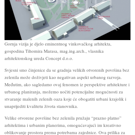
Gornja vizija je djelo eminentnog vinkovačkog arhitekta,
gospodina Tihomira Marasa, mag.ing.arch., vlasnika
arhitektonskog ureda Concept d.o.o.
Svjesni smo činjenice da se gradnja velikih otvorenih površina bez
zelenila može doživjeti kao negativan aspekt urbanog razvoja.
Međutim, ako sagledamo ovaj fenomen iz perspektive arhitekture i
urbanog planiranja, možemo uočiti potencijalne mogućnosti za
stvaranje malenih zelenih oaza koje će obogatiti urbani krajolik i
unaprijediti kvalitetu života stanovnika.
Velike otvorene površine bez zelenila pružaju “prazno platno”
arhitektima i urbanim planerima, omogućavajući im kreativno
oblikovanje prostora prema potrebama zajednice. Ova prilika za