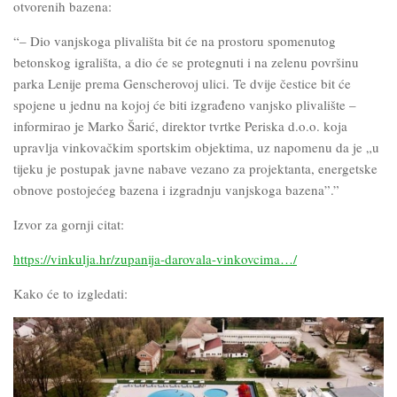
otvorenih bazena:
“– Dio vanjskoga plivališta bit će na prostoru spomenutog
betonskog igrališta, a dio će se protegnuti i na zelenu površinu
parka Lenije prema Genscherovoj ulici. Te dvije čestice bit će
spojene u jednu na kojoj će biti izgrađeno vanjsko plivalište –
informirao je Marko Šarić, direktor tvrtke Periska d.o.o. koja
upravlja vinkovačkim sportskim objektima, uz napomenu da je „u
tijeku je postupak javne nabave vezano za projektanta, energetske
obnove postojećeg bazena i izgradnju vanjskoga bazena”.”
Izvor za gornji citat:
https://vinkulja.hr/zupanija-darovala-vinkovcima…/
Kako će to izgledati: