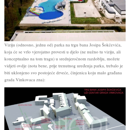
Viziju (odnosno, jednu od) parka na trgu bana Josipa Šokčevića,
koja će se vrlo vjerojatno provesti u djelo (ne nužno tu viziju, ali
konceptualno na tom tragu) u srednjeročnom razdoblju, možete
vidjeti ovdje (nota bene, prije trenutnog uređenja parka, trebalo je
biti uklonjeno svo postojeće drveće, činjenica koju malo građana
grada Vinkovaca zna):