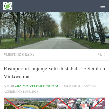
Skip to content
VIJESTI IZ GRADA
0
Postupno uklanjanje velikih stabala i zelenila u
Vinkovcima
AUTOR
GRADSKO ZELENILO VINKOVCI
· OBJAVLJENO
18/05/2023
·
AŽURIRANO
18/05/2023