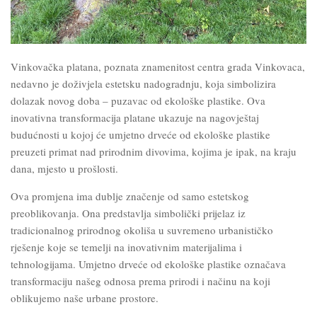
Vinkovačka platana, poznata znamenitost centra grada Vinkovaca,
nedavno je doživjela estetsku nadogradnju, koja simbolizira
dolazak novog doba – puzavac od ekološke plastike. Ova
inovativna transformacija platane ukazuje na nagovještaj
budućnosti u kojoj će umjetno drveće od ekološke plastike
preuzeti primat nad prirodnim divovima, kojima je ipak, na kraju
dana, mjesto u prošlosti.
Ova promjena ima dublje značenje od samo estetskog
preoblikovanja. Ona predstavlja simbolički prijelaz iz
tradicionalnog prirodnog okoliša u suvremeno urbanističko
rješenje koje se temelji na inovativnim materijalima i
tehnologijama. Umjetno drveće od ekološke plastike označava
transformaciju našeg odnosa prema prirodi i načinu na koji
oblikujemo naše urbane prostore.