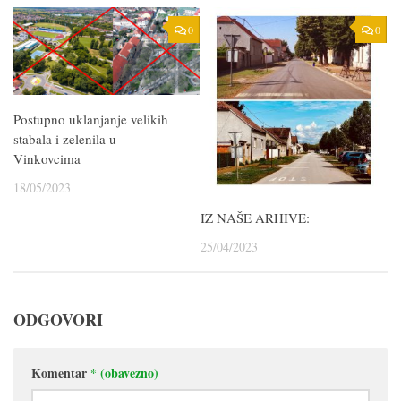
0
0
Postupno uklanjanje velikih
stabala i zelenila u
Vinkovcima
18/05/2023
IZ NAŠE ARHIVE:
25/04/2023
ODGOVORI
Komentar
* (obavezno)