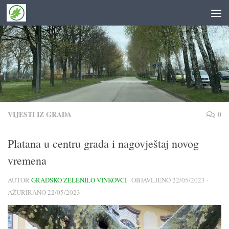
Skip to content
VIJESTI IZ GRADA
0
Platana u centru grada i nagovještaj novog
vremena
AUTOR
GRADSKO ZELENILO VINKOVCI
· OBJAVLJENO
22/05/2023
·
AŽURIRANO
22/05/2023