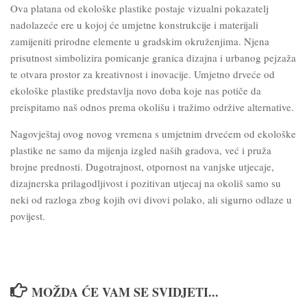
Ova platana od ekološke plastike postaje vizualni pokazatelj
nadolazeće ere u kojoj će umjetne konstrukcije i materijali
zamijeniti prirodne elemente u gradskim okruženjima. Njena
prisutnost simbolizira pomicanje granica dizajna i urbanog pejzaža
te otvara prostor za kreativnost i inovacije. Umjetno drveće od
ekološke plastike predstavlja novo doba koje nas potiče da
preispitamo naš odnos prema okolišu i tražimo održive alternative.
Nagovještaj ovog novog vremena s umjetnim drvećem od ekološke
plastike ne samo da mijenja izgled naših gradova, već i pruža
brojne prednosti. Dugotrajnost, otpornost na vanjske utjecaje,
dizajnerska prilagodljivost i pozitivan utjecaj na okoliš samo su
neki od razloga zbog kojih ovi divovi polako, ali sigurno odlaze u
povijest.
MOŽDA ĆE VAM SE SVIDJETI...