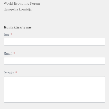
World Economic Forum
Europska komisija
Kontaktirajte nas
Contact
*
Ime
If
Us
you
are
human,
*
Email
leave
this
field
*
Poruka
blank.