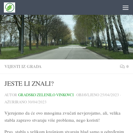
Skip to content
VIJESTI IZ GRADA
0
JESTE LI ZNALI?
AUTOR
GRADSKO ZELENILO VINKOVCI
· OBJAVLJENO
25/04/2023
·
AŽURIRANO
30/04/2023
Vjerujemo da će ovo mnogima zvučati nevjerojatno, ali, velika
stabla zapravo stvaraju više problema, nego koristi!
Prvo, stabla s velikom krošnjom stvaraju hlad samo u određenim