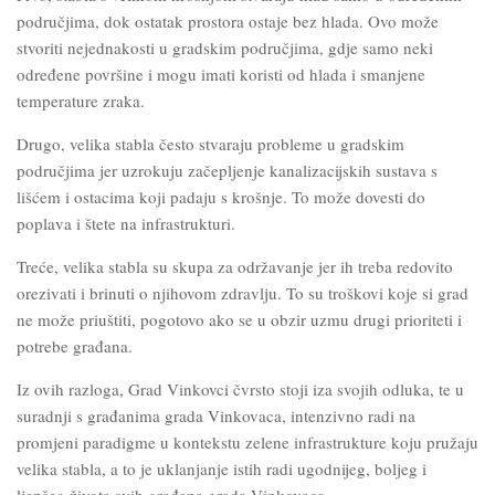
područjima, dok ostatak prostora ostaje bez hlada. Ovo može
stvoriti nejednakosti u gradskim područjima, gdje samo neki
određene površine i mogu imati koristi od hlada i smanjene
temperature zraka.
Drugo, velika stabla često stvaraju probleme u gradskim
područjima jer uzrokuju začepljenje kanalizacijskih sustava s
lišćem i ostacima koji padaju s krošnje. To može dovesti do
poplava i štete na infrastrukturi.
Treće, velika stabla su skupa za održavanje jer ih treba redovito
orezivati i brinuti o njihovom zdravlju. To su troškovi koje si grad
ne može priuštiti, pogotovo ako se u obzir uzmu drugi prioriteti i
potrebe građana.
Iz ovih razloga, Grad Vinkovci čvrsto stoji iza svojih odluka, te u
suradnji s građanima grada Vinkovaca, intenzivno radi na
promjeni paradigme u kontekstu zelene infrastrukture koju pružaju
velika stabla, a to je uklanjanje istih radi ugodnijeg, boljeg i