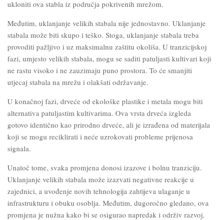
ukloniti ova stabla iz područja pokrivenih mrežom.
Međutim, uklanjanje velikih stabala nije jednostavno. Uklanjanje
stabala može biti skupo i teško. Stoga, uklanjanje stabala treba
provoditi pažljivo i uz maksimalnu zaštitu okoliša. U tranzicijskoj
fazi, umjesto velikih stabala, mogu se saditi patuljasti kultivari koji
ne rastu visoko i ne zauzimaju puno prostora. To će smanjiti
utjecaj stabala na mrežu i olakšati održavanje.
U konačnoj fazi, drveće od ekološke plastike i metala mogu biti
alternativa patuljastim kultivarima. Ova vrsta drveća izgleda
gotovo identično kao prirodno drveće, ali je izrađena od materijala
koji se mogu reciklirati i neće uzrokovati probleme prijenosa
signala.
Unatoč tome, svaka promjena donosi izazove i bolnu tranziciju.
Uklanjanje velikih stabala može izazvati negativne reakcije u
zajednici, a uvođenje novih tehnologija zahtijeva ulaganje u
infrastrukturu i obuku osoblja. Međutim, dugoročno gledano, ova
promjena je nužna kako bi se osigurao napredak i održiv razvoj.