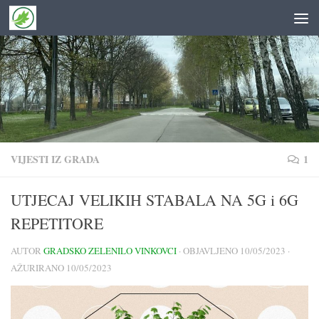
Skip to content
VIJESTI IZ GRADA
1
UTJECAJ VELIKIH STABALA NA 5G i 6G
REPETITORE
AUTOR
GRADSKO ZELENILO VINKOVCI
· OBJAVLJENO
10/05/2023
·
AŽURIRANO
10/05/2023