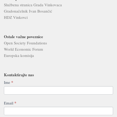
Službena stranica Grada Vinkovaca
Gradonačelnik Ivan Bosančić
HDZ Vinkovci
Ostale važne poveznice
Open Society Foundations
World Economic Forum
Europska komisija
Kontaktirajte nas
Contact
*
Ime
If
Us
you
are
human,
*
Email
leave
this