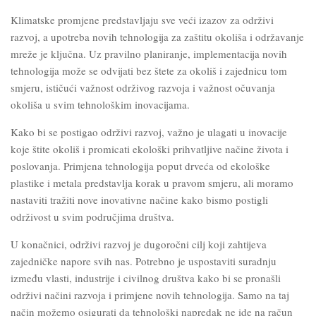
Klimatske promjene predstavljaju sve veći izazov za održivi
razvoj, a upotreba novih tehnologija za zaštitu okoliša i održavanje
mreže je ključna. Uz pravilno planiranje, implementacija novih
tehnologija može se odvijati bez štete za okoliš i zajednicu tom
smjeru, ističući važnost održivog razvoja i važnost očuvanja
okoliša u svim tehnološkim inovacijama.
Kako bi se postigao održivi razvoj, važno je ulagati u inovacije
koje štite okoliš i promicati ekološki prihvatljive načine života i
poslovanja. Primjena tehnologija poput drveća od ekološke
plastike i metala predstavlja korak u pravom smjeru, ali moramo
nastaviti tražiti nove inovativne načine kako bismo postigli
održivost u svim područjima društva.
U konačnici, održivi razvoj je dugoročni cilj koji zahtijeva
zajedničke napore svih nas. Potrebno je uspostaviti suradnju
između vlasti, industrije i civilnog društva kako bi se pronašli
održivi načini razvoja i primjene novih tehnologija. Samo na taj
način možemo osigurati da tehnološki napredak ne ide na račun