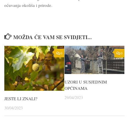
očuvanja okoliša i prirode.
MOŽDA ĆE VAM SE SVIDJETI...
0
0
UZORI U SUSJEDNIM
OPĆINAMA
29/04/2023
JESTE LI ZNALI?
30/04/2023