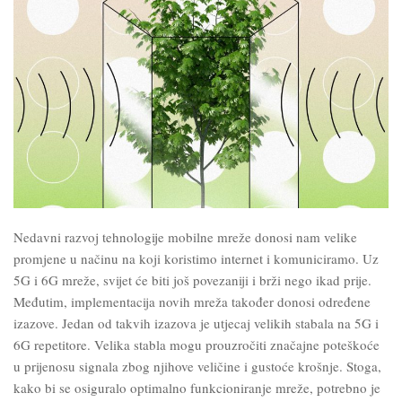
Nedavni razvoj tehnologije mobilne mreže donosi nam velike
promjene u načinu na koji koristimo internet i komuniciramo. Uz
5G i 6G mreže, svijet će biti još povezaniji i brži nego ikad prije.
Međutim, implementacija novih mreža također donosi određene
izazove. Jedan od takvih izazova je utjecaj velikih stabala na 5G i
6G repetitore. Velika stabla mogu prouzročiti značajne poteškoće
u prijenosu signala zbog njihove veličine i gustoće krošnje. Stoga,
kako bi se osiguralo optimalno funkcioniranje mreže, potrebno je