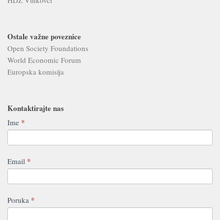
HDZ Vinkovci
Ostale važne poveznice
Open Society Foundations
World Economic Forum
Europska komisija
Kontaktirajte nas
Contact
*
Ime
If
Us
you
are
human,
*
Email
leave
this
field
*
Poruka
blank.