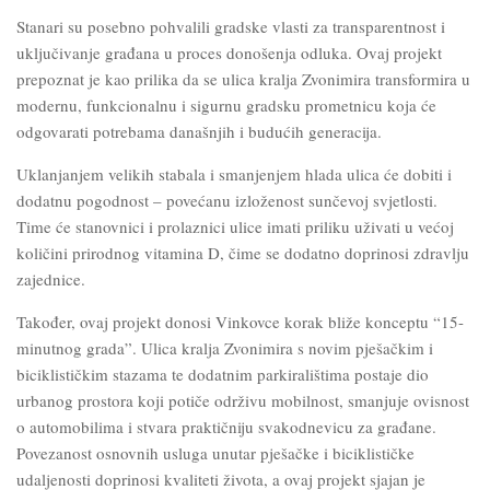
Stanari su posebno pohvalili gradske vlasti za transparentnost i
uključivanje građana u proces donošenja odluka. Ovaj projekt
prepoznat je kao prilika da se ulica kralja Zvonimira transformira u
modernu, funkcionalnu i sigurnu gradsku prometnicu koja će
odgovarati potrebama današnjih i budućih generacija.
Uklanjanjem velikih stabala i smanjenjem hlada ulica će dobiti i
dodatnu pogodnost – povećanu izloženost sunčevoj svjetlosti.
Time će stanovnici i prolaznici ulice imati priliku uživati u većoj
količini prirodnog vitamina D, čime se dodatno doprinosi zdravlju
zajednice.
Također, ovaj projekt donosi Vinkovce korak bliže konceptu “15-
minutnog grada”. Ulica kralja Zvonimira s novim pješačkim i
biciklističkim stazama te dodatnim parkiralištima postaje dio
urbanog prostora koji potiče održivu mobilnost, smanjuje ovisnost
o automobilima i stvara praktičniju svakodnevicu za građane.
Povezanost osnovnih usluga unutar pješačke i biciklističke
udaljenosti doprinosi kvaliteti života, a ovaj projekt sjajan je