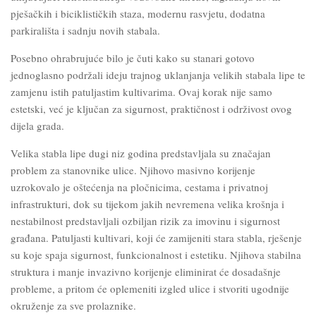
pješačkih i biciklističkih staza, modernu rasvjetu, dodatna
parkirališta i sadnju novih stabala.
Posebno ohrabrujuće bilo je čuti kako su stanari gotovo
jednoglasno podržali ideju trajnog uklanjanja velikih stabala lipe te
zamjenu istih patuljastim kultivarima. Ovaj korak nije samo
estetski, već je ključan za sigurnost, praktičnost i održivost ovog
dijela grada.
Velika stabla lipe dugi niz godina predstavljala su značajan
problem za stanovnike ulice. Njihovo masivno korijenje
uzrokovalo je oštećenja na pločnicima, cestama i privatnoj
infrastrukturi, dok su tijekom jakih nevremena velika krošnja i
nestabilnost predstavljali ozbiljan rizik za imovinu i sigurnost
građana. Patuljasti kultivari, koji će zamijeniti stara stabla, rješenje
su koje spaja sigurnost, funkcionalnost i estetiku. Njihova stabilna
struktura i manje invazivno korijenje eliminirat će dosadašnje
probleme, a pritom će oplemeniti izgled ulice i stvoriti ugodnije
okruženje za sve prolaznike.