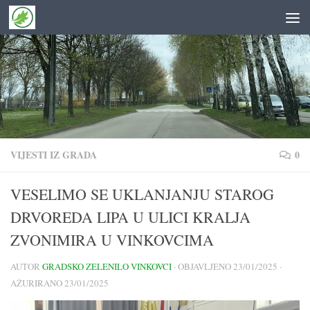
Skip to content
VIJESTI IZ GRADA
0
VESELIMO SE UKLANJANJU STAROG
DRVOREDA LIPA U ULICI KRALJA
ZVONIMIRA U VINKOVCIMA
AUTOR
GRADSKO ZELENILO VINKOVCI
· OBJAVLJENO
23/01/2025
·
AŽURIRANO
23/01/2025