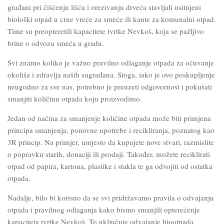
građani pri čišćenju lišća i orezivanju drveća stavljali usitnjeni
biološki otpad u crne vreće za smeće ili kante za komunalni otpad.
Time su preopteretili kapacitete tvrtke Nevkoš, koja se pažljivo
brine o odvozu smeća u gradu.
Svi znamo koliko je važno pravilno odlaganje otpada za očuvanje
okoliša i zdravlja naših sugrađana. Stoga, iako je ovo poskupljenje
neugodno za sve nas, potrebno je preuzeti odgovornost i pokušati
smanjiti količinu otpada koju proizvodimo.
Jedan od načina za smanjenje količine otpada može biti primjena
principa smanjenja, ponovne upotrebe i recikliranja, poznatog kao
3R princip. Na primjer, umjesto da kupujete nove stvari, razmislite
o popravku starih, donaciji ili prodaji. Također, možete reciklirati
otpad od papira, kartona, plastike i stakla te ga odvojiti od ostatka
otpada.
Nadalje, bilo bi korisno da se svi pridržavamo pravila o odvajanju
otpada i pravilnog odlaganja kako bismo smanjili opterećenje
kapaciteta tvrtke Nevkoš. To uključuje odvajanje biootpada,