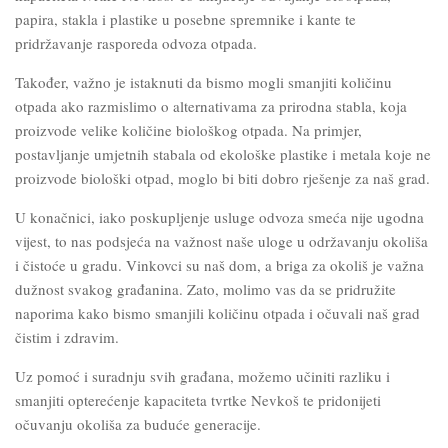
papira, stakla i plastike u posebne spremnike i kante te
pridržavanje rasporeda odvoza otpada.
Također, važno je istaknuti da bismo mogli smanjiti količinu
otpada ako razmislimo o alternativama za prirodna stabla, koja
proizvode velike količine biološkog otpada. Na primjer,
postavljanje umjetnih stabala od ekološke plastike i metala koje ne
proizvode biološki otpad, moglo bi biti dobro rješenje za naš grad.
U konačnici, iako poskupljenje usluge odvoza smeća nije ugodna
vijest, to nas podsjeća na važnost naše uloge u održavanju okoliša
i čistoće u gradu. Vinkovci su naš dom, a briga za okoliš je važna
dužnost svakog građanina. Zato, molimo vas da se pridružite
naporima kako bismo smanjili količinu otpada i očuvali naš grad
čistim i zdravim.
Uz pomoć i suradnju svih građana, možemo učiniti razliku i
smanjiti opterećenje kapaciteta tvrtke Nevkoš te pridonijeti
očuvanju okoliša za buduće generacije.