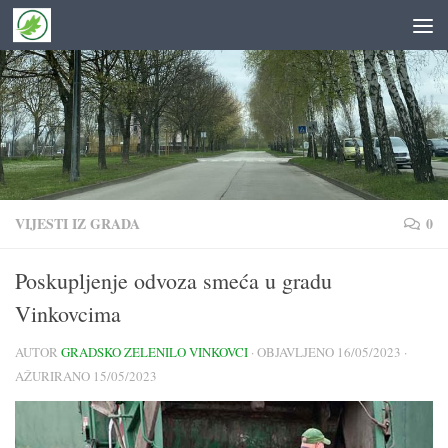
Skip to content
VIJESTI IZ GRADA
0
Poskupljenje odvoza smeća u gradu
Vinkovcima
AUTOR
GRADSKO ZELENILO VINKOVCI
· OBJAVLJENO
16/05/2023
·
AŽURIRANO
15/05/2023