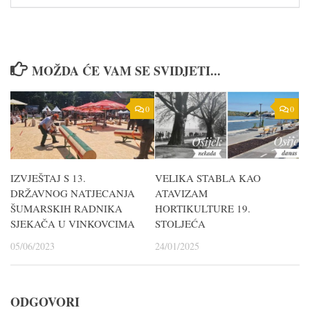
MOŽDA ĆE VAM SE SVIDJETI...
0
0
IZVJEŠTAJ S 13.
VELIKA STABLA KAO
DRŽAVNOG NATJECANJA
ATAVIZAM
ŠUMARSKIH RADNIKA
HORTIKULTURE 19.
SJEKAČA U VINKOVCIMA
STOLJEĆA
05/06/2023
24/01/2025
ODGOVORI